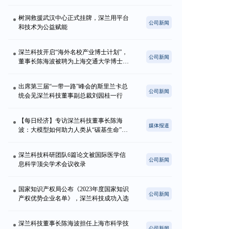
树洞救援武汉中心正式挂牌，深兰用平台
公司新闻
和技术为公益赋能
深兰科技开启“海外名校产业博士计划”，
公司新闻
董事长陈海波被聘为上海交通大学博士生
导师
出席第三届“一带一路”峰会的斯里兰卡总
公司新闻
统会见深兰科技董事副总裁刘园桂一行
【每日经济】专访深兰科技董事长陈海
媒体报道
波：大模型如何助力人类从“碳基生命”走
向“硅基生命”？
深兰科技科研团队6篇论文被国际医学信
公司新闻
息科学顶尖学术会议收录
国家知识产权局公布《2023年度国家知识
公司新闻
产权优势企业名单》，深兰科技成功入选
深兰科技董事长陈海波担任上海市科学技
公司新闻