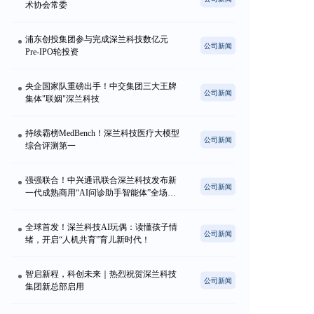
术协会常委
浦东创投集团参与完成深兰科技数亿元
公司新闻
Pre-IPO轮投资
央企国家队重磅出手！中交集团三大王牌
公司新闻
集体"联姻"深兰科技
持续霸榜MedBench！深兰科技医疗大模型
公司新闻
综合评测第一
强强联合！中兴通讯联合深兰科技发布新
公司新闻
一代成熟商用“AI问诊助手智能体”全场景
解决方案，惊艳亮相2025世界人工智能大
会
全球首发！深兰科技AI玩偶：读懂孩子情
公司新闻
绪，开启“人机共育”育儿新时代！
智启新程，科创未来｜热烈祝贺深兰科技
公司新闻
集团新总部启用