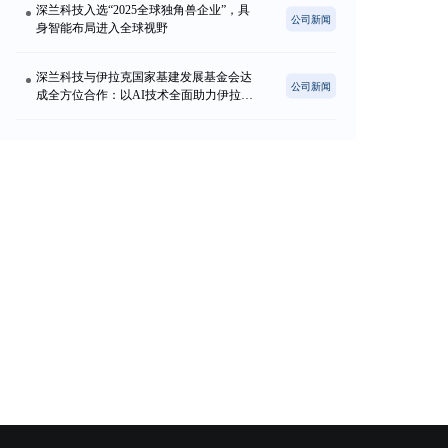
深兰科技入选“2025全球独角兽企业”，具
公司新闻
身智能布局进入全球视野
深兰科技与伊拉克国家基建发展基金会达
公司新闻
成全方位合作：以AI技术全面助力伊拉克
国家重建与民生发展