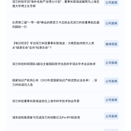
深兰科技开启“海外名校产业博士计划”，董事长陈海波被聘为上海交
公司新闻
通大学博士生导师
出席第三届“一带一路”峰会的斯里兰卡总统会见深兰科技董事副总裁
公司新闻
刘园桂一行
【每日经济】专访深兰科技董事长陈海波：大模型如何助力人类
媒体报道
从“碳基生命”走向“硅基生命”？
公司新闻
深兰科技科研团队6篇论文被国际医学信息科学顶尖学术会议收录
国家知识产权局公布《2023年度国家知识产权优势企业名单》，深
公司新闻
兰科技成功入选
公司新闻
深兰科技董事长陈海波担任上海市科学技术协会常委
公司新闻
浦东创投集团参与完成深兰科技数亿元Pre-IPO轮投资