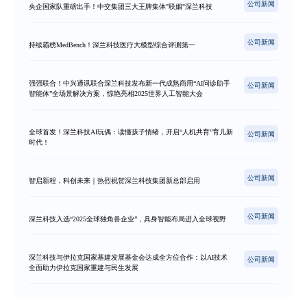
公司新闻
央企国家队重磅出手！中交集团三大王牌集体"联姻"深兰科技
公司新闻
持续霸榜MedBench！深兰科技医疗大模型综合评测第一
强强联合！中兴通讯联合深兰科技发布新一代成熟商用“AI问诊助手
公司新闻
智能体”全场景解决方案，惊艳亮相2025世界人工智能大会
全球首发！深兰科技AI玩偶：读懂孩子情绪，开启“人机共育”育儿新
公司新闻
时代！
公司新闻
智启新程，科创未来｜热烈祝贺深兰科技集团新总部启用
公司新闻
深兰科技入选“2025全球独角兽企业”，具身智能布局进入全球视野
深兰科技与伊拉克国家基建发展基金会达成全方位合作：以AI技术
公司新闻
全面助力伊拉克国家重建与民生发展