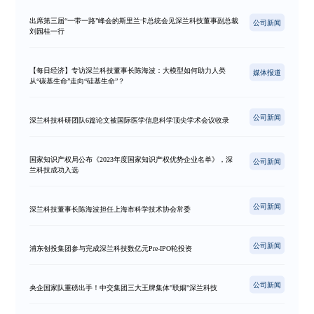
出席第三届“一带一路”峰会的斯里兰卡总统会见深兰科技董事副总裁
公司新闻
刘园桂一行
【每日经济】专访深兰科技董事长陈海波：大模型如何助力人类
媒体报道
从“碳基生命”走向“硅基生命”？
公司新闻
深兰科技科研团队6篇论文被国际医学信息科学顶尖学术会议收录
国家知识产权局公布《2023年度国家知识产权优势企业名单》，深
公司新闻
兰科技成功入选
公司新闻
深兰科技董事长陈海波担任上海市科学技术协会常委
公司新闻
浦东创投集团参与完成深兰科技数亿元Pre-IPO轮投资
公司新闻
央企国家队重磅出手！中交集团三大王牌集体"联姻"深兰科技