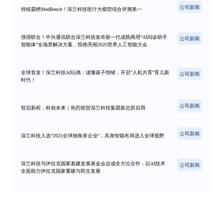
公司新闻
持续霸榜MedBench！深兰科技医疗大模型综合评测第一
强强联合！中兴通讯联合深兰科技发布新一代成熟商用“AI问诊助手
公司新闻
智能体”全场景解决方案，惊艳亮相2025世界人工智能大会
全球首发！深兰科技AI玩偶：读懂孩子情绪，开启“人机共育”育儿新
公司新闻
时代！
公司新闻
智启新程，科创未来｜热烈祝贺深兰科技集团新总部启用
公司新闻
深兰科技入选“2025全球独角兽企业”，具身智能布局进入全球视野
深兰科技与伊拉克国家基建发展基金会达成全方位合作：以AI技术
公司新闻
全面助力伊拉克国家重建与民生发展