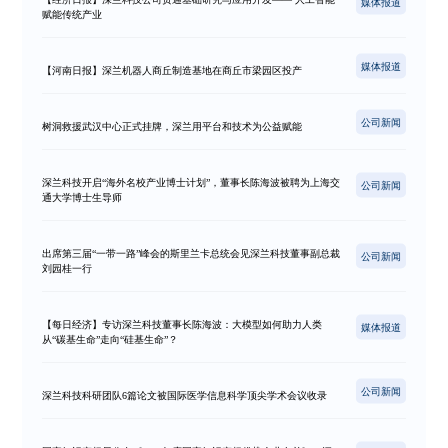
媒体报道
赋能传统产业
媒体报道
【河南日报】深兰机器人商丘制造基地在商丘市梁园区投产
公司新闻
树洞救援武汉中心正式挂牌，深兰用平台和技术为公益赋能
深兰科技开启“海外名校产业博士计划”，董事长陈海波被聘为上海交
公司新闻
通大学博士生导师
出席第三届“一带一路”峰会的斯里兰卡总统会见深兰科技董事副总裁
公司新闻
刘园桂一行
【每日经济】专访深兰科技董事长陈海波：大模型如何助力人类
媒体报道
从“碳基生命”走向“硅基生命”？
公司新闻
深兰科技科研团队6篇论文被国际医学信息科学顶尖学术会议收录