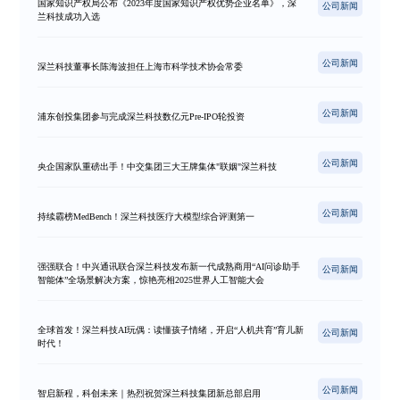
国家知识产权局公布《2023年度国家知识产权优势企业名单》，深
公司新闻
兰科技成功入选
公司新闻
深兰科技董事长陈海波担任上海市科学技术协会常委
公司新闻
浦东创投集团参与完成深兰科技数亿元Pre-IPO轮投资
公司新闻
央企国家队重磅出手！中交集团三大王牌集体"联姻"深兰科技
公司新闻
持续霸榜MedBench！深兰科技医疗大模型综合评测第一
强强联合！中兴通讯联合深兰科技发布新一代成熟商用“AI问诊助手
公司新闻
智能体”全场景解决方案，惊艳亮相2025世界人工智能大会
全球首发！深兰科技AI玩偶：读懂孩子情绪，开启“人机共育”育儿新
公司新闻
时代！
公司新闻
智启新程，科创未来｜热烈祝贺深兰科技集团新总部启用