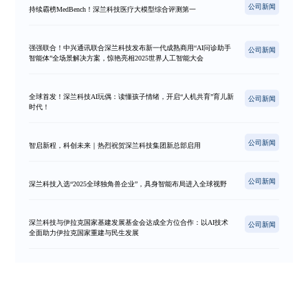
公司新闻
持续霸榜MedBench！深兰科技医疗大模型综合评测第一
强强联合！中兴通讯联合深兰科技发布新一代成熟商用“AI问诊助手
公司新闻
智能体”全场景解决方案，惊艳亮相2025世界人工智能大会
全球首发！深兰科技AI玩偶：读懂孩子情绪，开启“人机共育”育儿新
公司新闻
时代！
公司新闻
智启新程，科创未来｜热烈祝贺深兰科技集团新总部启用
公司新闻
深兰科技入选“2025全球独角兽企业”，具身智能布局进入全球视野
深兰科技与伊拉克国家基建发展基金会达成全方位合作：以AI技术
公司新闻
全面助力伊拉克国家重建与民生发展