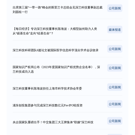
出席第三届“一带一路”峰会的斯里兰卡总统会见深兰科技董事副总裁
公司新闻
刘园桂一行
【每日经济】专访深兰科技董事长陈海波：大模型如何助力人类
媒体报道
从“碳基生命”走向“硅基生命”？
公司新闻
深兰科技科研团队6篇论文被国际医学信息科学顶尖学术会议收录
国家知识产权局公布《2023年度国家知识产权优势企业名单》，深
公司新闻
兰科技成功入选
公司新闻
深兰科技董事长陈海波担任上海市科学技术协会常委
公司新闻
浦东创投集团参与完成深兰科技数亿元Pre-IPO轮投资
公司新闻
央企国家队重磅出手！中交集团三大王牌集体"联姻"深兰科技