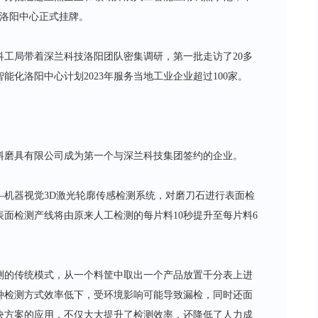
化洛阳中心正式挂牌。
局带着深兰科技洛阳团队密集调研，第一批走访了20多
化洛阳中心计划2023年服务当地工业企业超过100家。
磨具有限公司成为第一个与深兰科技集团签约的企业。
器视觉3D激光轮廓传感检测系统，对磨刀石进行表面检
面检测产线将由原来人工检测的每片料10秒提升至每片料6
的传统模式，从一个料筐中取出一个产品放置千分表上进
种检测方式效率低下，受环境影响可能导致漏检，同时还面
决方案的应用，不仅大大提升了检测效率，还降低了人力成