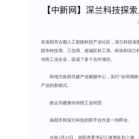
【中新网】深兰科技探索
在洛阳市古都人工智能科技产业社区，深兰科技洛
阳市科技局、工信局、老城区科工局、科协和深兰科
传统工业企业，促成了多个合作项目。
和地方政府共建产业赋能中心，实行“合同增效管
产业的新模式。
政企共建推动传统工业转型
洛阳市和深兰科技的联手合作是一拍即合。
今年2月21日，洛阳市委书记江凌率队到上海、