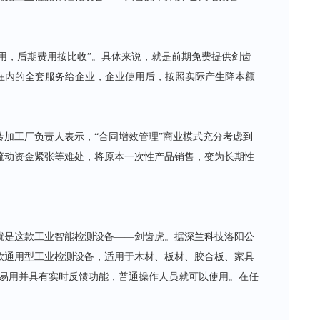
用，后期费用按比收”。具体来说，就是前期免费提供剑齿
在内的全套服务给企业，企业使用后，按照实际产生降本额
工厂负责人表示，“合同增效管理”商业模式充分考虑到
流动资金紧张等难处，将原本一次性产品销售，变为长期性
是这款工业智能检测设备——剑齿虎。据深兰科技洛阳公
款通用型工业检测设备，适用于木材、板材、胶合板、家具
、易用并具有实时反馈功能，普通操作人员就可以使用。在任