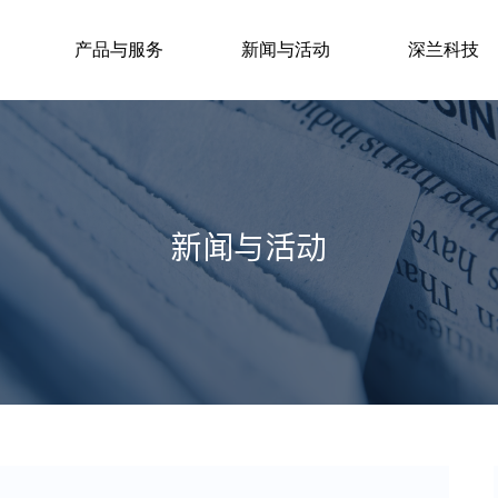
产品与服务
新闻与活动
深兰科技
新闻与活动