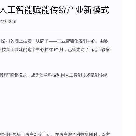
人工智能赋能传统产业新模式
2022-12-16
阳公司的墙上挂着一块牌子——工业智能化洛阳中心。由洛
技集团共建的这个中心挂牌3个月，已经走访了当地20多家
理”商业模式，成为深兰科技利用人工智能技术赋能传统
杭州开展项目考察对接活动。在考察深兰科技集团时，双方