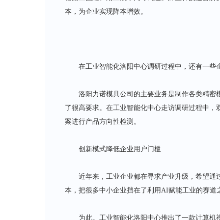
本，为企业实现降本增效。
在工业智能化洛阳中心调研过程中，还有一些企
洛阳力诺模具公司的主要业务是制作各类精密模
了很高要求。在工业智能化中心走访调研过程中，
案进行产品方向性检测。
创新模式降低企业用户门槛
近年来，工业企业都在寻求产业升级，希望通过A
本，把很多中小企业挡在了利用AI赋能工业的赛道
为此。工业智能化洛阳中心推出了一款计算机视