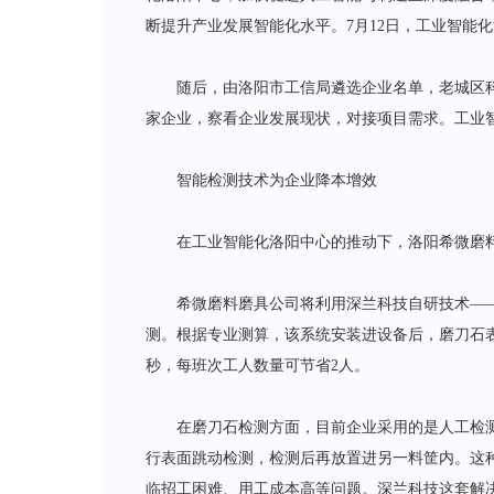
断提升产业发展智能化水平。7月12日，工业智能
随后，由洛阳市工信局遴选企业名单，老城区科工
家企业，察看企业发展现状，对接项目需求。工业智能
智能检测技术为企业降本增效
在工业智能化洛阳中心的推动下，洛阳希微磨料
希微磨料磨具公司将利用深兰科技自研技术——机
测。根据专业测算，该系统安装进设备后，磨刀石表
秒，每班次工人数量可节省2人。
在磨刀石检测方面，目前企业采用的是人工检测
行表面跳动检测，检测后再放置进另一料筐内。这
临招工困难、用工成本高等问题。深兰科技这套解