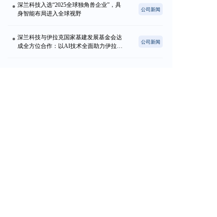
深兰科技入选“2025全球独角兽企业”，具
公司新闻
身智能布局进入全球视野
深兰科技与伊拉克国家基建发展基金会达
公司新闻
成全方位合作：以AI技术全面助力伊拉克
国家重建与民生发展