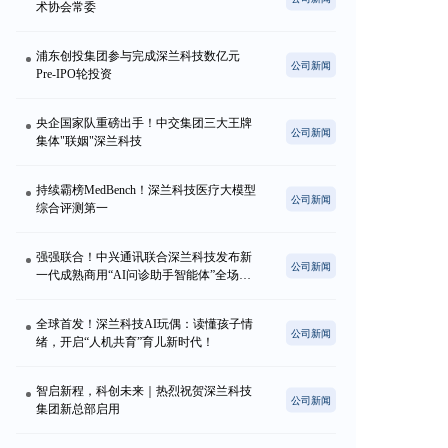
术协会常委
浦东创投集团参与完成深兰科技数亿元
公司新闻
Pre-IPO轮投资
央企国家队重磅出手！中交集团三大王牌
公司新闻
集体"联姻"深兰科技
持续霸榜MedBench！深兰科技医疗大模型
公司新闻
综合评测第一
强强联合！中兴通讯联合深兰科技发布新
公司新闻
一代成熟商用“AI问诊助手智能体”全场景
解决方案，惊艳亮相2025世界人工智能大
会
全球首发！深兰科技AI玩偶：读懂孩子情
公司新闻
绪，开启“人机共育”育儿新时代！
智启新程，科创未来｜热烈祝贺深兰科技
公司新闻
集团新总部启用