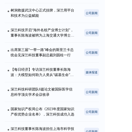
树洞救援武汉中心正式挂牌，深兰用平台
公司新闻
和技术为公益赋能
深兰科技开启“海外名校产业博士计划”，
公司新闻
董事长陈海波被聘为上海交通大学博士生
导师
出席第三届“一带一路”峰会的斯里兰卡总
公司新闻
统会见深兰科技董事副总裁刘园桂一行
【每日经济】专访深兰科技董事长陈海
媒体报道
波：大模型如何助力人类从“碳基生命”走
向“硅基生命”？
深兰科技科研团队6篇论文被国际医学信
公司新闻
息科学顶尖学术会议收录
国家知识产权局公布《2023年度国家知识
公司新闻
产权优势企业名单》，深兰科技成功入选
深兰科技董事长陈海波担任上海市科学技
公司新闻